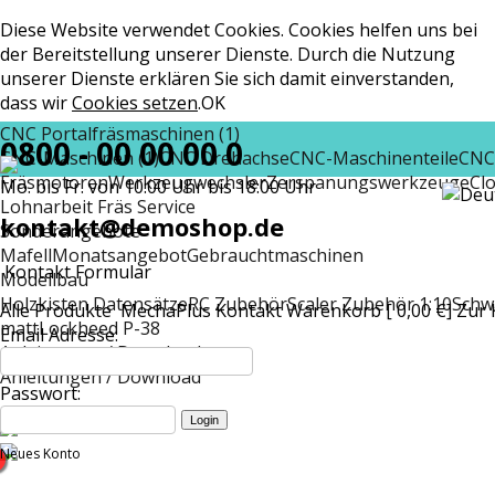
Diese Website verwendet Cookies. Cookies helfen uns bei
der Bereitstellung unserer Dienste. Durch die Nutzung
unserer Dienste erklären Sie sich damit einverstanden,
dass wir
Cookies setzen
.
OK
CNC Portalfräsmaschinen (1)
0800 - 00 00 00 0
CNC-Maschinen (1)
CNC Drehachse
CNC-Maschinenteile
CNC
Fräsmotoren
Werkzeugwechsler
Zerspanungswerkzeuge
Cl
Mo. bis Fr. von 10:00 Uhr bis 18:00 Uhr
Lohnarbeit Fräs Service
kontakt@demoshop.de
Sonderangebote
Mafell
Monatsangebot
Gebrauchtmaschinen
Kontakt Formular
Modellbau
Holzkisten Datensätze
RC Zubehör
Scaler Zubehör 1:10
Schw
Alle Produkte
MechaPlus
Kontakt
Warenkorb [ 0,00 €]
Zur 
matt
Lockheed P-38
Email Adresse:
Anleitungen / Download
Anleitungen / Download
Passwort:
Neues Konto