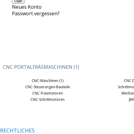
Neues Konto
Passwort vergessen?
CNC PORTALFRÄSMASCHINEN (1)
CNC-Maschinen (1)
CNC 
CNC-Steuerungen-Bauteile
Schrittmo
CNC Fräsmotoren
Werkze
CNC-Schrittmotoren
JM
RECHTLICHES