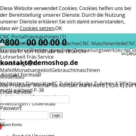
Diese Website verwendet Cookies. Cookies helfen uns bei
der Bereitstellung unserer Dienste. Durch die Nutzung
unserer Dienste erklären Sie sich damit einverstanden,
dass wir
Cookies setzen
.
OK
CNC Portalfräsmaschinen (1)
0800 - 00 00 00 0
CNC-Maschinen (1)
CNC Drehachse
CNC-Maschinenteile
CNC
Fräsmotoren
Werkzeugwechsler
Zerspanungswerkzeuge
Cl
Mo. bis Fr. von 10:00 Uhr bis 18:00 Uhr
Lohnarbeit Fräs Service
kontakt@demoshop.de
Sonderangebote
Mafell
Monatsangebot
Gebrauchtmaschinen
Kontakt Formular
Modellbau
Holzkisten Datensätze
RC Zubehör
Scaler Zubehör 1:10
Schw
Alle Produkte
MechaPlus
Kontakt
Warenkorb [ 0,00 €]
Zur 
matt
Lockheed P-38
Email Adresse:
Anleitungen / Download
Anleitungen / Download
Passwort:
Neues Konto