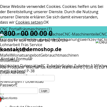
Diese Website verwendet Cookies. Cookies helfen uns bei
der Bereitstellung unserer Dienste. Durch die Nutzung
unserer Dienste erklären Sie sich damit einverstanden,
dass wir
Cookies setzen
.
OK
CNC Portalfräsmaschinen (1)
0800 - 00 00 00 0
CNC-Maschinen (1)
CNC Drehachse
CNC-Maschinenteile
CNC
Fräsmotoren
Werkzeugwechsler
Zerspanungswerkzeuge
Cl
Mo. bis Fr. von 10:00 Uhr bis 18:00 Uhr
Lohnarbeit Fräs Service
kontakt@demoshop.de
Sonderangebote
Mafell
Monatsangebot
Gebrauchtmaschinen
Kontakt Formular
Modellbau
Holzkisten Datensätze
RC Zubehör
Scaler Zubehör 1:10
Schw
Alle Produkte
MechaPlus
Kontakt
Warenkorb [ 0,00 €]
Zur 
matt
Lockheed P-38
Email Adresse:
Anleitungen / Download
Anleitungen / Download
Passwort:
Neues Konto