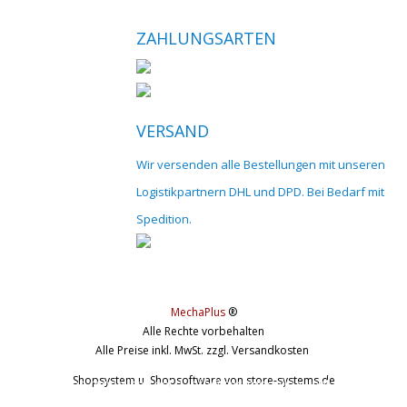
ZAHLUNGSARTEN
VERSAND
Wir versenden alle Bestellungen mit unseren
Logistikpartnern DHL und DPD. Bei Bedarf mit
Spedition.
MechaPlus
®
Alle Rechte vorbehalten
Alle Preise inkl. MwSt. zzgl. Versandkosten
Shopsystem u. Shopsoftware
von store-systems.de
© 2017 cnc-modellbau.net | info@cnc-modellbau.net | +49 (0)79
Landauerstr. 3, 74582 Gerabronn | Alle Preise inkl. gesetzl. Mehrwertsteuer 