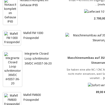
Notaus II komplett im
Vmax = 45 mm/s im Eilgang(
...
[meh
Gehäuse IP65
2.700,00
Mafell FM 1000
Frässpindel
Integrierte Closed
Maschinenumbau auf 3S/
Loop schrittmotor
Steueru
36VDC iHSS57-36-20
Sie haben eine alte NC / CNC 
nicht mehr einsetzen, weil 
veraltet ...
[
89,00 
Mafell FM800
Frässpindel