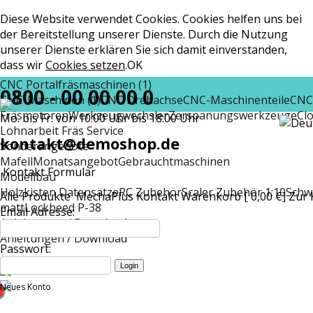
Diese Website verwendet Cookies. Cookies helfen uns bei
der Bereitstellung unserer Dienste. Durch die Nutzung
unserer Dienste erklären Sie sich damit einverstanden,
dass wir
Cookies setzen
.
OK
CNC Portalfräsmaschinen (1)
0800 - 00 00 00 0
CNC-Maschinen (1)
CNC Drehachse
CNC-Maschinenteile
CNC
Fräsmotoren
Werkzeugwechsler
Zerspanungswerkzeuge
Cl
Mo. bis Fr. von 10:00 Uhr bis 18:00 Uhr
Lohnarbeit Fräs Service
kontakt@demoshop.de
Sonderangebote
Mafell
Monatsangebot
Gebrauchtmaschinen
Kontakt Formular
Modellbau
Holzkisten Datensätze
RC Zubehör
Scaler Zubehör 1:10
Schw
Alle Produkte
MechaPlus
Kontakt
Warenkorb [ 0,00 €]
Zur 
matt
Lockheed P-38
Email Adresse:
Anleitungen / Download
Anleitungen / Download
Passwort:
Neues Konto