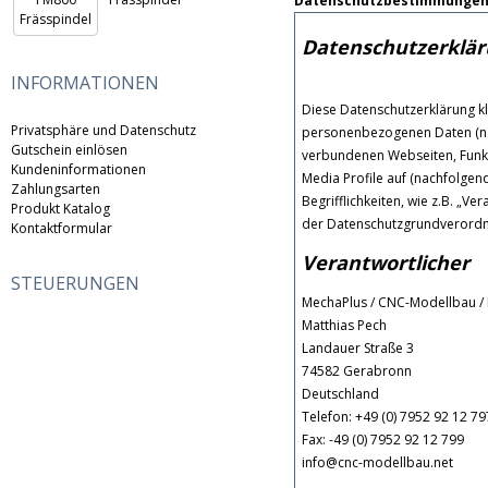
Datenschutzbestimmungen
Datenschutzerklä
INFORMATIONEN
Diese Datenschutzerklärung kl
Privatsphäre und Datenschutz
personenbezogenen Daten (nac
Gutschein einlösen
verbundenen Webseiten, Funkti
Kundeninformationen
Media Profile auf (nachfolgen
Zahlungsarten
Begrifflichkeiten, wie z.B. „Ve
Produkt Katalog
der Datenschutzgrundverord
Kontaktformular
Verantwortlicher
STEUERUNGEN
MechaPlus / CNC-Modellbau / 
Matthias Pech
Landauer Straße 3
74582 Gerabronn
Deutschland
Telefon: +49 (0) 7952 92 12 79
Fax: -49 (0) 7952 92 12 799
info@cnc-modellbau.net