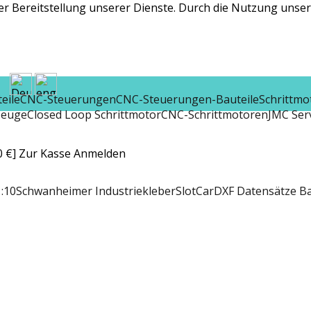
r Bereitstellung unserer Dienste. Durch die Nutzung unsere
eile
CNC-Steuerungen
CNC-Steuerungen-Bauteile
Schrittmo
zeuge
Closed Loop Schrittmotor
CNC-Schrittmotoren
JMC Ser
 €]
Zur Kasse
Anmelden
:10
Schwanheimer Industriekleber
SlotCar
DXF Datensätze B