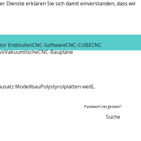
r Dienste erklären Sie sich damit einverstanden, dass wir
tor Endstufen
CNC-Software
CNC-CUBE
CNC
vo
Vakuumtische
CNC-Baupläne
ausatz Modellbau
Polystyrolplatten weiß,
Passwort vergessen?
Suche