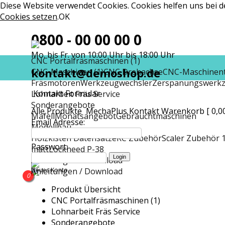
Diese Website verwendet Cookies. Cookies helfen uns bei de
Cookies setzen
.
OK
0800 - 00 00 00 0
Mo. bis Fr. von 10:00 Uhr bis 18:00 Uhr
CNC Portalfräsmaschinen (1)
kontakt@demoshop.de
CNC-Maschinen (1)
CNC Drehachse
CNC-Maschinent
Fräsmotoren
Werkzeugwechsler
Zerspanungswerk
Kontakt Formular
Lohnarbeit Fräs Service
Sonderangebote
Alle Produkte
MechaPlus
Kontakt
Warenkorb [ 0,00
Mafell
Monatsangebot
Gebrauchtmaschinen
Email Adresse:
Modellbau
Holzkisten Datensätze
RC Zubehör
Scaler Zubehör 1
Passwort:
matt
Lockheed P-38
Anleitungen / Download
Anleitungen / Download
Neues Konto
0
Produkt Übersicht
CNC Portalfräsmaschinen (1)
Lohnarbeit Fräs Service
Sonderangebote