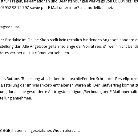
t für Fragen, Reklamationen und Beanstandungen werktags von 08:00h bis 18:
7952 92 12 797 sowie per E-Mail unter info@cnc-modellbau.net.
ragsschluss
der Produkte im Online-Shop stellt kein rechtlich bindendes Angebot, sondern e
tellung dar. Alle Angebote gelten "solange der Vorrat reicht", wenn nicht bei d
eres vermerkt ist. Irrtümer vorbehalten.
des Buttons 'Bestellung abschicken' im abschließenden Schritt des Bestellproz
he Bestellung der im Warenkorb enthaltenen Waren ab. Der Kaufvertrag kommt z
lung durch eine gesonderte Auftragsbestätigung/Rechnung per E-Mail innerhalb 
stellung annehmen.
3 BGB) haben ein gesetzliches Widerrufsrecht.