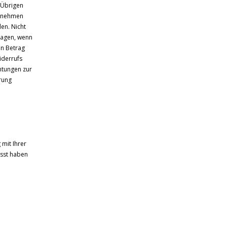
 Übrigen
h nehmen
en. Nicht
ragen, wenn
en Betrag
iderrufs
chtungen zur
rung
 mit Ihrer
asst haben