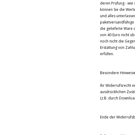
deren Prüfung - wie
können Sie die Wert
und alles unterlass
paketversandfähige 
die gelieferte Ware
von 40 Euro nicht ü
noch nicht die Gegen
Erstattung von Zahl
erfüllen.
Besondere Hinweis
Ihr Widerrufsrecht e
ausdrücklichen Zust
(z.B. durch Download
Ende der Widerrufs