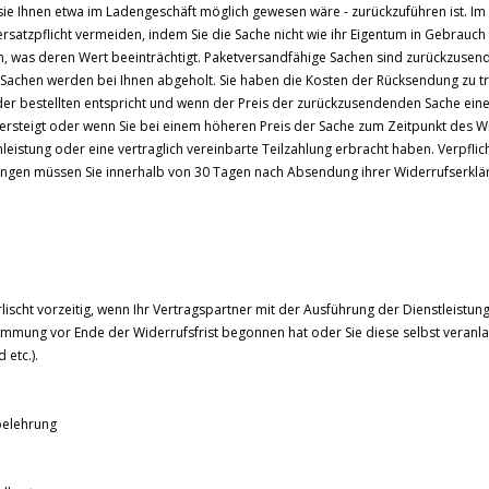
 sie Ihnen etwa im Ladengeschäft möglich gewesen wäre - zurückzuführen ist. Im
ersatzpflicht vermeiden, indem Sie die Sache nicht wie ihr Eigentum in Gebrauc
en, was deren Wert beeinträchtigt. Paketversandfähige Sachen sind zurückzusend
Sachen werden bei Ihnen abgeholt. Sie haben die Kosten der Rücksendung zu t
 der bestellten entspricht und wenn der Preis der zurückzusendenden Sache ein
bersteigt oder wenn Sie bei einem höheren Preis der Sache zum Zeitpunkt des W
leistung oder eine vertraglich vereinbarte Teilzahlung erbracht haben. Verpfli
ungen müssen Sie innerhalb von 30 Tagen nach Absendung ihrer Widerrufserklä
e
rlischt vorzeitig, wenn Ihr Vertragspartner mit der Ausführung der Dienstleistung
immung vor Ende der Widerrufsfrist begonnen hat oder Sie diese selbst veranl
 etc.).
belehrung