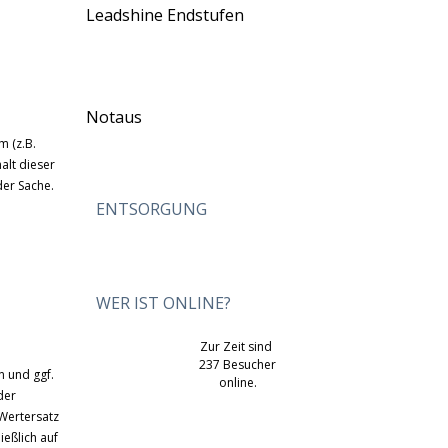
Leadshine Endstufen
Notaus
m (z.B.
alt dieser
der Sache.
ENTSORGUNG
WER IST ONLINE?
Zur Zeit sind
237 Besucher
n und ggf.
online.
der
 Wertersatz
ießlich auf