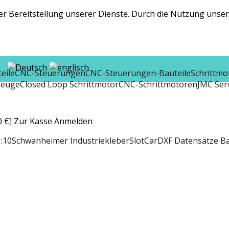
r Bereitstellung unserer Dienste. Durch die Nutzung unsere
eile
CNC-Steuerungen
CNC-Steuerungen-Bauteile
Schrittmo
zeuge
Closed Loop Schrittmotor
CNC-Schrittmotoren
JMC Ser
 €]
Zur Kasse
Anmelden
:10
Schwanheimer Industriekleber
SlotCar
DXF Datensätze B