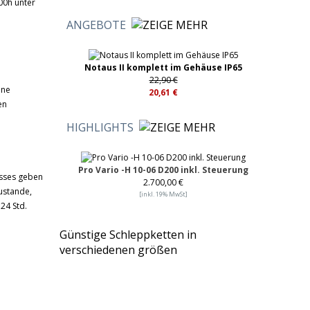
00h unter
ANGEBOTE
Notaus II komplett im Gehäuse IP65
22,90 €
ine
20,61 €
en
HIGHLIGHTS
Pro Vario -H 10-06 D200 inkl. Steuerung
esses geben
2.700,00 €
ustande,
[inkl. 19% MwSt]
24 Std.
Günstige Schleppketten in
verschiedenen größen