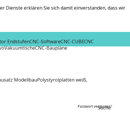
r Dienste erklären Sie sich damit einverstanden, dass wir
tor Endstufen
CNC-Software
CNC-CUBE
CNC
vo
Vakuumtische
CNC-Baupläne
ausatz Modellbau
Polystyrolplatten weiß,
Passwort vergessen?
Suche