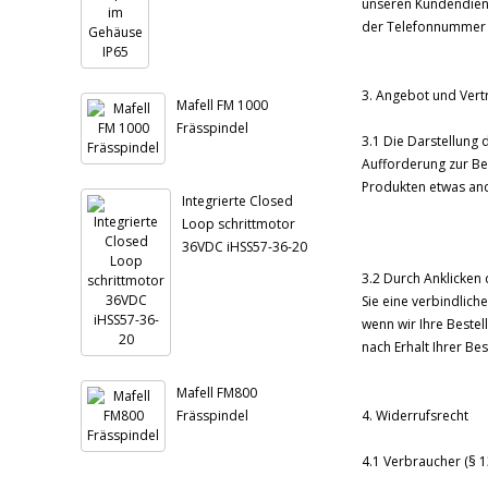
unseren Kundendiens
der Telefonnummer 0
3. Angebot und Vert
Mafell FM 1000
Frässpindel
3.1 Die Darstellung 
Aufforderung zur Bes
Produkten etwas and
Integrierte Closed
Loop schrittmotor
36VDC iHSS57-36-20
3.2 Durch Anklicken 
Sie eine verbindlic
wenn wir Ihre Bestel
nach Erhalt Ihrer Be
Mafell FM800
Frässpindel
4. Widerrufsrecht
4.1 Verbraucher (§ 1