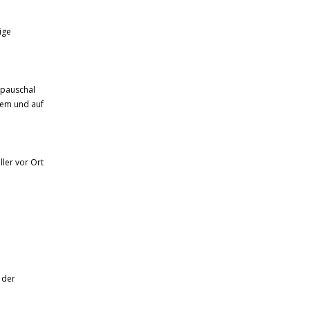
ige
 pauschal
tem und auf
ller vor Ort
 der