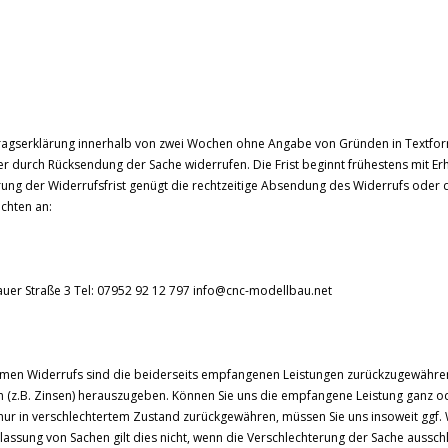
tragserklärung innerhalb von zwei Wochen ohne Angabe von Gründen in Textfor
oder durch Rücksendung der Sache widerrufen. Die Frist beginnt frühestens mit Erh
ung der Widerrufsfrist genügt die rechtzeitige Absendung des Widerrufs oder 
ichten an:
auer Straße 3 Tel: 07952 92 12 797 info@cnc-modellbau.net
samen Widerrufs sind die beiderseits empfangenen Leistungen zurückzugewähre
(z.B. Zinsen) herauszugeben. Können Sie uns die empfangene Leistung ganz o
 nur in verschlechtertem Zustand zurückgewähren, müssen Sie uns insoweit ggf.
rlassung von Sachen gilt dies nicht, wenn die Verschlechterung der Sache ausschl