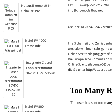
Fax: +49-(0)7952 9212 799
Notaus II komplett im
info@cnc-modellbau.net
Gehäuse IP65
Ust-Idnr: DE257420247 / Steue
Mafell FM 1000
Ihre Sicherheit und Zufriedenhei
Frässpindel
weshalb wir Ihnen sehr gerne w
Online-Streitbeilegung gemäß A
Die Europäische Kommission ste
Integrierte Closed
Online-Streitbeilegung (OS) bere
Loop schrittmotor
die Sie unter http://ec.europa
36VDC iHSS57-36-20
Mafell FM800
Frässpindel