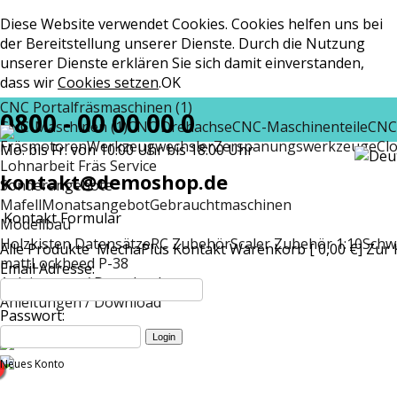
Diese Website verwendet Cookies. Cookies helfen uns bei
der Bereitstellung unserer Dienste. Durch die Nutzung
unserer Dienste erklären Sie sich damit einverstanden,
dass wir
Cookies setzen
.
OK
CNC Portalfräsmaschinen (1)
0800 - 00 00 00 0
CNC-Maschinen (1)
CNC Drehachse
CNC-Maschinenteile
CNC
Fräsmotoren
Werkzeugwechsler
Zerspanungswerkzeuge
Cl
Mo. bis Fr. von 10:00 Uhr bis 18:00 Uhr
Lohnarbeit Fräs Service
kontakt@demoshop.de
Sonderangebote
Mafell
Monatsangebot
Gebrauchtmaschinen
Kontakt Formular
Modellbau
Holzkisten Datensätze
RC Zubehör
Scaler Zubehör 1:10
Schw
Alle Produkte
MechaPlus
Kontakt
Warenkorb [ 0,00 €]
Zur 
matt
Lockheed P-38
Email Adresse:
Anleitungen / Download
Anleitungen / Download
Passwort:
Neues Konto