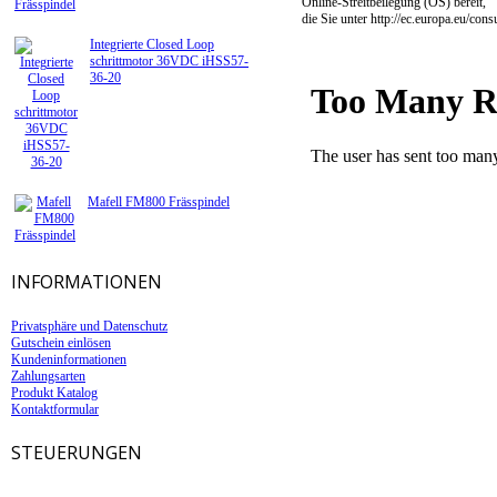
Online-Streitbeilegung (OS) bereit,
die Sie unter http://ec.europa.eu/con
Integrierte Closed Loop
schrittmotor 36VDC iHSS57-
36-20
Mafell FM800 Frässpindel
INFORMATIONEN
Privatsphäre und Datenschutz
Gutschein einlösen
Kundeninformationen
Zahlungsarten
Produkt Katalog
Kontaktformular
STEUERUNGEN