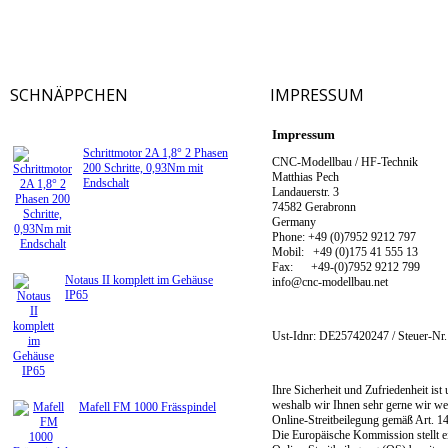
SCHNÄPPCHEN
IMPRESSUM
Impressum
Schrittmotor 2A 1,8° 2 Phasen
CNC-Modellbau / HF-Technik
200 Schritte, 0,93Nm mit
Matthias Pech
Endschalt
Landauerstr. 3
74582 Gerabronn
Germany
Phone: +49 (0)7952 9212 797
Mobil: +49 (0)175 41 555 13
Fax: +49-(0)7952 9212 799
Notaus II komplett im Gehäuse
info@cnc-modellbau.net
IP65
Ust-Idnr: DE257420247 / Steuer-Nr
Ihre Sicherheit und Zufriedenheit ist
weshalb wir Ihnen sehr gerne wir we
Mafell FM 1000 Frässpindel
Online-Streitbeilegung gemäß Art. 
Die Europäische Kommission stellt ei