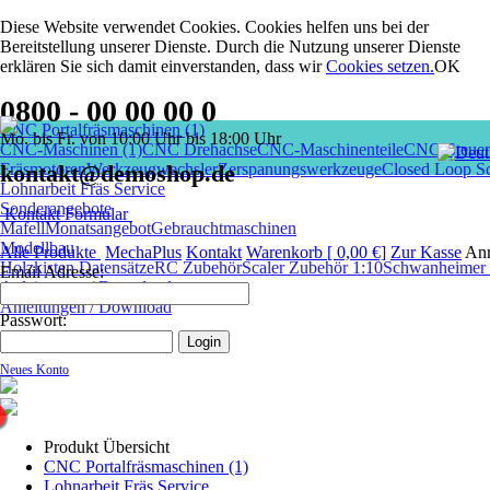
Diese Website verwendet Cookies. Cookies helfen uns bei der
Bereitstellung unserer Dienste. Durch die Nutzung unserer Dienste
erklären Sie sich damit einverstanden, dass wir
Cookies setzen
.
OK
0800 - 00 00 00 0
CNC Portalfräsmaschinen (1)
Mo. bis Fr. von 10:00 Uhr bis 18:00 Uhr
CNC-Maschinen (1)
CNC Drehachse
CNC-Maschinenteile
CNC-Steuer
Fräsmotoren
kontakt@demoshop.de
Werkzeugwechsler
Zerspanungswerkzeuge
Closed Loop Sc
Lohnarbeit Fräs Service
Sonderangebote
Kontakt Formular
Mafell
Monatsangebot
Gebrauchtmaschinen
Modellbau
Alle Produkte
MechaPlus
Kontakt
Warenkorb [ 0,00 €]
Zur Kasse
An
Holzkisten Datensätze
RC Zubehör
Scaler Zubehör 1:10
Schwanheimer I
Email Adresse:
Anleitungen / Download
Anleitungen / Download
Passwort:
Neues Konto
Produkt Übersicht
CNC Portalfräsmaschinen (1)
Lohnarbeit Fräs Service